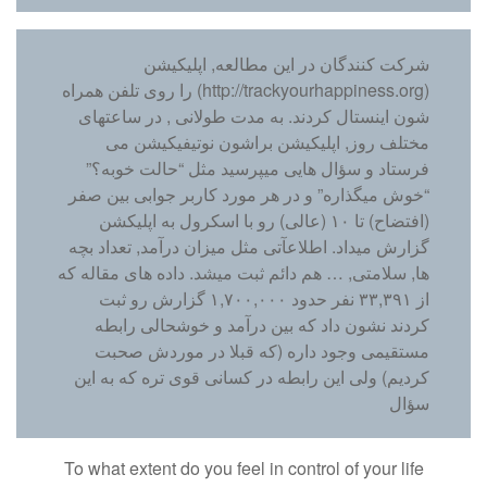
شرکت کنندگان در این مطالعه, اپلیکیشن
(http://trackyourhappiness.org) را روی تلفن همراه
شون اینستال کردند. به مدت طولانی , در ساعتهای
مختلف روز, اپلیکیشن براشون نوتیفیکیشن می
فرستاد و سؤال هایی میپرسید مثل “حالت خوبه؟”
“خوش میگذاره” و در هر مورد کاربر جوابی بین صفر
(افتضاح) تا ۱۰ (عالی) رو با اسکرول به اپلیکشن
گزارش میداد. اطلاعآتی مثل میزان درآمد, تعداد بچه
ها, سلامتی, … هم دائم ثبت میشد. داده های مقاله که
از ۳۳,۳۹۱ نفر حدود ۱,۷۰۰,۰۰۰ گزارش رو ثبت
کردند نشون داد که بین درآمد و خوشحالی رابطه
مستقیمی وجود داره (که قبلا در موردش صحبت
کردیم) ولی این رابطه در کسانی قوی تره که به این
سؤال
To what extent do you feel in control of your life