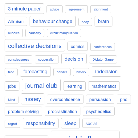
3 minute paper
advice
agreement
alignment
behaviour change
brain
Altruism
body
bubbles
causality
circuit manipulation
collective decisions
comics
conferences
decision
consciousness
cooperation
Dictator Game
forecasting
indecision
face
gender
history
journal club
jobs
learning
mathematics
money
overconfidence
persuasion
phd
Mind
problem solving
procrastination
psychedelics
responsibility
sleep
social
regret