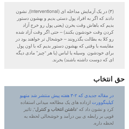
(۳) در یک آزمایش مداخله ای (interventional), نشون
دادند که اگر به افراد پول دستی بدیم و بهشون دستور
بدیم که باهاش وقت بخرن (یعنی پول رو خرج آزاد
کردن وقت خودشون بکنند) – حتی اگر وقت آزاد شده
رو کلا به بطالت بگذرونند – خوشحال تر خواهند بود در
مقایسه با وقتی که بهشون دستور بدیم که با اون پول
برای خودشون وسیله یا لباس (یا هر “چیز” مادی دیگه
ای که دوست داشته باشند) بخرند.
حق انتخاب
در مقاله جدیدی که ۲-۳ هفته پیش منتشر شد متهیو
کیلینگوورت
ازداده های یک مطالعه میدانی استفاده
کرد و نشون داد که “
داشتن انتخاب و کنترل
“, تاثیر
قویی بر رابطه ی بین درآمد و خوشحالی لحظه به
لحظه داره.