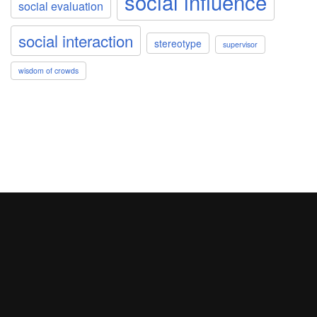
social influence
social evaluation
social interaction
stereotype
supervisor
wisdom of crowds