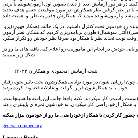
 تصویر, اول آزمون‌شونده با بردن cursor به محل مورد نظرش کار خودش رو انجام میداد. بعد نظر همکار در مورد موقعیت
ه با در نظر گرفتن نظر همکارش, در مورد موقیعت جسم هدف تجدید
ده رو خودمون تحت کنترل داشتیم. در یک حالت (همکار فهیم) (پرو-
ضی) (آنتی-سوشیال) طوری برنامه‌ریزی کردیم که همکار, نظر آزمون
 و توانایی خودش در انجام این ماموریت رو اعلام کنه. یافته های ما رو در
شکل زیر میبینید
نتیجه آزمایش (محمودی و همکاران ۲۰۲۲)
چون ارزیابی شون در مورد توانایی همکارشون تحت تاثیر نحوه رفتار
خوب یا بد همکارشون قرار نگرفت و عادلانه قضاوت کرده بودند.
(سمت راست) کار میکردند. نکته واقعا جالب این یافته ها همینجاست:
 چطور کار کردن با همکار ازخودراضی, ما رو از خودمون بیزار میکنه
general commentary
Leave a Reply