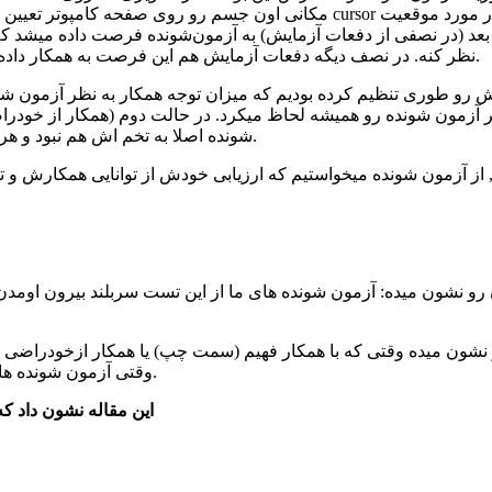
مکانی اون جسم رو روی صفحه کامپوتر تعیین کنند. در هر دور آزمایش, بعد از دیدن
عد (در نصفی از دفعات آزمایش) به آزمون‌شونده فرصت داده میشد ک
نظر کنه. در نصف دیگه دفعات آزمایش هم این فرصت به همکار داده میشد و آزمون‌شونده میدید که همکارش چقدر به نظر او اهمیت داده.
ش رو طوری تنظیم کرده بودیم که میزان توجه همکار به نظر آزمون شون
ر آزمون شونده رو همیشه لحاظ میکرد. در حالت دوم (همکار از خودرا
شونده اصلا به تخم اش هم نبود و هر وقت نوبت تجدید نظر با همکار بود صرفا نظر خودش رو تکرار میکرد.
ین دو پارتنر, از آزمون شونده میخواستیم که ارزیابی خودش از توانایی همکارش
رو نشون میده: آزمون شونده های ما از این تست سربلند بیرون اومدن 
رو نشون میده وقتی که با همکار فهیم (سمت چپ) یا همکار ازخودراضی 
وقتی آزمون شونده ها با همکار ازخودراضی کار میکردن, به خودشون نمره ی پایینتری دادند.
این مقاله نشون داد که