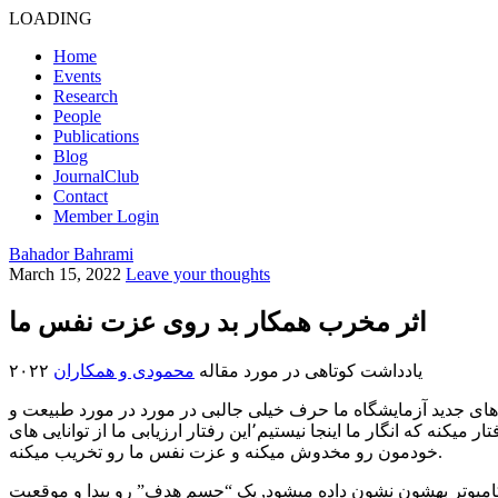
LOADING
Home
Events
Research
People
Publications
Blog
JournalClub
Contact
Member Login
Bahador Bahrami
March 15, 2022
Leave your thoughts
اثر مخرب همکار بد روی عزت نفس ما
یادداشت کوتاهی در مورد مقاله
محمودی و همکاران
۲۰۲۲
 های جدید آزمایشگاه ما حرف خیلی جالبی در مورد در مورد طبیعت و
ماهیت این تاثیر منفی داره. یافته های ما نشون دادند که وقتی مجبور میشیم با کسی کار کنیم که نظر ما رو ندیده میگیره و طوری رفتار میکنه که انگار ما اینجا نیستیم٬این رفتار ارزیابی ما از توانایی های
خودمون رو مخدوش میکنه و عزت نفس ما رو تخریب میکنه.
امپوتر بهشون نشون داده میشود, یک “جسم هدف” رو پیدا و موقعیت