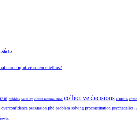
رویکرد
t can cognitive science tell us?
collective decisions
rain
comics
bubbles
causality
circuit manipulation
confe
overconfidence
persuasion
phd
problem solving
procrastination
psychedelics
r
crowds