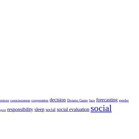
decision
forecasting
rences
consciousness
cooperation
Dictator Game
face
gender
social
responsibility
sleep
social evaluation
social
egret