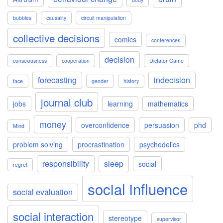
bubbles
causality
circuit manipulation
collective decisions
comics
conferences
decision
consciousness
cooperation
Dictator Game
forecasting
indecision
face
gender
history
journal club
jobs
learning
mathematics
money
overconfidence
persuasion
phd
Mind
problem solving
procrastination
psychedelics
responsibility
sleep
social
regret
social influence
social evaluation
social interaction
stereotype
supervisor