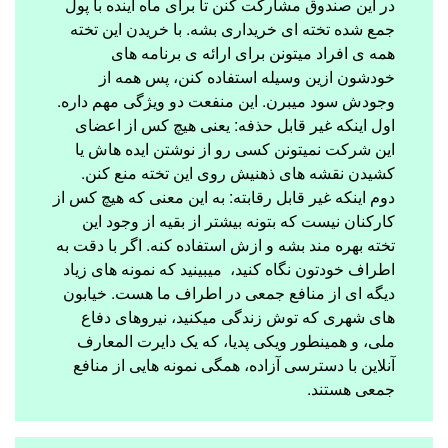
در این صندوق مشارکت کنن تا برای ماه آینده با پول
جمع شده تخته ای خریداری بشه. با خریدن این تخته
همه ی افراد میتونن برای ارائه ی برنامه های
خودشون ازین وسیله استفاده کنن، پس همه از
وجودش سود میبرن. این منفعت دو ویژگی مهم داره.
اول اینکه غیر قابل حذفه: یعنی هیچ کس از اعضای
این شرکت نمیتونن کسی رو از نوشتن ایده هاش یا
کشیدن نقشه های ذهنیش روی این تخته منع کنن.
دوم اینکه غیر قابل رقابته: به این معنی که هیچ کس از
کارکنان نیست که بتونه بیشتر از بقیه از وجود این
تخته بهره مند بشه و ازش استفاده کنه. اگر با دقت به
اطراف خودتون نگاه کنید، میبینید که نمونه های زیاد
دیگه ای از منافع جمعی در اطراف ما هست. خیابون
های شهری که توش زندگی میکنید، نیروهای دفاع
ملی، و همینطور ویکی پدیا، که یک دایرت المعارف
آنلاین با دسترسی آزاده، همگی نمونه هایی از منافع
جمعی هستند.