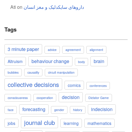
داروهای سایکدلیک و مغز انسان
on
Ati
Tags
3 minute paper
advice
agreement
alignment
behaviour change
brain
Altruism
body
bubbles
causality
circuit manipulation
collective decisions
comics
conferences
decision
consciousness
cooperation
Dictator Game
forecasting
indecision
face
gender
history
journal club
jobs
learning
mathematics