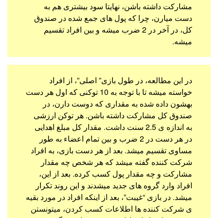
مشارکت داشته باشن، نهایتا سود بیشتری هم به
دست میارن، چرا که پول های جمع شده در صندوق
کل، در آخر در 2 ضرب میشه و بین افراد تقسیم
میشه.
در این مطالعه، در طول بازی” اصلی”، از افراد
خواسته میشه تا با توجه به 10 توکنی که اول هر دست
بهشون داده شده به مقداری که دوست دارن، در
صندوق کل مشارکت داشته باشن. هر توکن ارزشی
به اندازه ی 2.5 سنت داشت. مقدار کل مبلغ اهدایی
در هر دست در 2 ضرب و بین تمام اعضاء به طور
مساوی تقسیم میشد. بعد از هر دست بازی، به افراد
شرکت کننده گفته میشد که هر شخص چه مقدار
مشارکت و چه مقدار پول کسب کرده. بعد از این،
افراد وارد گروه های جدید میشدند و این روند تکرار
میشد. در بازی “غیبت”، بعد از اینکه افراد در مورد بقیه
ی شرکت کننده ها اطلاعات کسب کردن، میتونستن