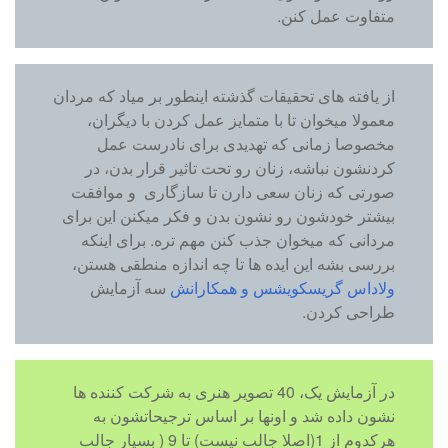
متفاوت عمل کنن.
از یافته های تحقیقات گذشته اینطور بر میاد که مردان
معمولا میخوان تا با متمایز عمل کردن با دیگران،
مخصوصا زمانی که تهدیدی برای نادرست عمل
کردنشون نباشه، زنان رو تحت تاثیر قرار بدن، در
صورتی که زنان سعی دارن تا سازگاری و موافقت
بیشتر خودشون رو نشون بدن و فکر میکنن این برای
مردانی که میخوان جذب کنن مهم تره. برای اینکه
بررسی بشه این ایده ها تا چه اندازه منطقی هستن،
ولاداس گریسکویشس و همکارانش
سه آزمایش
طراحی کردن.
در آزمایش یک، 40 تصویر هنری به شرکت کننده ها
نشون داده شد و اونها بر اساس ترجیحاتشون به
هرکدوم از 1(اصلا جالب نیست) تا 9 ( بسیار جالب