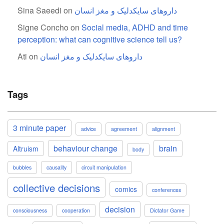
داروهای سایکدلیک و مغز انسان
on
Sina Saeedi
Signe Concho
on
Social media, ADHD and time
perception: what can cognitive science tell us?
داروهای سایکدلیک و مغز انسان
on
Ati
Tags
3 minute paper
advice
agreement
alignment
behaviour change
brain
Altruism
body
bubbles
causality
circuit manipulation
collective decisions
comics
conferences
decision
consciousness
cooperation
Dictator Game