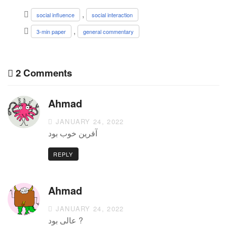
,
social influence
social interaction
,
3-min paper
general commentary
2 Comments
Ahmad
JANUARY 24, 2022
آفرین خوب بود
REPLY
Ahmad
JANUARY 24, 2022
عالی بود ?