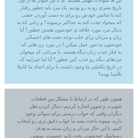
تاریخ بشری رو به رو بودیم. یک مرد باید چطور رفتار
کنه تا شانس خودش رو برای به دست آوردن جفتی
که میخواد جذب کنه به حداکثر برسونه؟ و زنانی که به
دنبال مرد مورد علاقه ی خودشون هستن چطور؟ آیا
زنان و مردان برای جلب توجه جفت های احتمالی
خودشون یه جور عمل میکنن؟ در مورد زن هایی که
به فکر جذب زنان دیگه هستند، یا مردانی که میخوان
مردهای دیگه رو جذب کنن چطور؟ آیا اینا چیزاییه که
در تاریخ تکاملی ما وجود داشته، یا برای اجداد ما کاملا
ناآشنا بوده؟
همون طور که در ارتباط با مشکل بین قطعات
شوبرت و شوپن اشاره کردیم، دنبال کردن نظر
دیگران وقتی که جواب درستی برای سوالی وجود
داره، میتونه باعث بشه ما جواب دقیق تری رو انتخاب
کنیم. با این حال مردان و زنان بسته به هدف
رومانتیک خودشون، تحت تاثیر جنسیت، میتونن