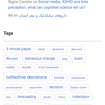
Signe Concho
on
Social media, ADHD and time
perception: what can cognitive science tell us?
Ati
on
داروهای سایکدلیک و مغز انسان
Tags
3 minute paper
advice
agreement
alignment
behaviour change
brain
Altruism
body
bubbles
causality
circuit manipulation
collective decisions
comics
conferences
decision
consciousness
cooperation
Dictator Game
forecasting
indecision
face
gender
history