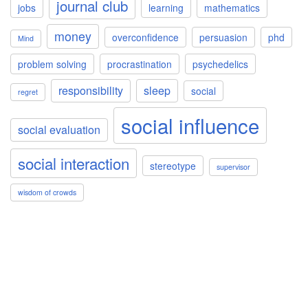
journal club
jobs
learning
mathematics
money
overconfidence
persuasion
phd
Mind
problem solving
procrastination
psychedelics
responsibility
sleep
social
regret
social influence
social evaluation
social interaction
stereotype
supervisor
wisdom of crowds