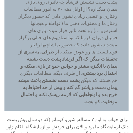
پشت دست نشستن فرشاد چه تاثیری روی بازی
پیمان میگذاره؟ از اوایل دهه ۷۰ به اینور مطالعات
رفتاری و عصبی زیادی نشون دادن که حضور دیگران
رفتار ما و محتویات ذهنی ما (عواطف, هیجانها,
استرس, …) رو تحت تاثیر قرار میده. بازی های
فوتبال دوران کرونا که تو استادیوم های خالی برگزار
میشدند نشون دادند که حضور تماشاچیها رفتار
فوتبالیست ها رو عوض میکنه.
از طرفی, یه سری از
تحقیقات میگن که اگر فرشاد پشت دست بشینه
پیمان با انگیزه بیشتر و حواس جمع تر بازی میکنه و
احتمال برد بیشتره
. از طرف دیگه, مطالعات دیگری
هم هستند که میگن
پشت دست نشستن باعث میشه
پیمان دست و پاشو گم کنه و بیش از حد احتیاط به
خرج بده و اونجاهایی که لازمه ریسک نکنه و احتمال
موفقیت کم بشه.
برای جواب به این ۲ مساله, شیرو کومانو (که دو سال پیش پست
داک آزمایشگاه ما بود و الان برای خودش تو آزمایشگاه تلکام ژاپن