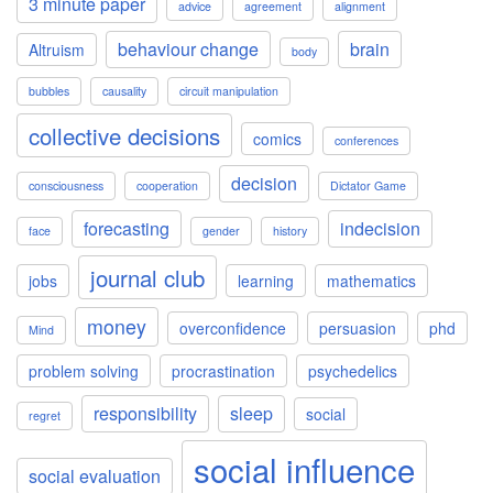
3 minute paper
advice
agreement
alignment
behaviour change
brain
Altruism
body
bubbles
causality
circuit manipulation
collective decisions
comics
conferences
decision
consciousness
cooperation
Dictator Game
forecasting
indecision
face
gender
history
journal club
jobs
learning
mathematics
money
overconfidence
persuasion
phd
Mind
problem solving
procrastination
psychedelics
responsibility
sleep
social
regret
social influence
social evaluation