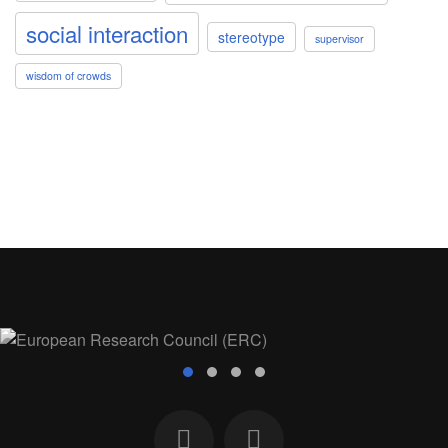
social interaction
stereotype
supervisor
wisdom of crowds