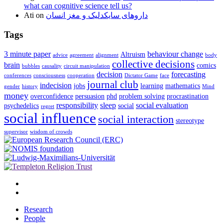
what can cognitive science tell us?
Ati
on
داروهای سایکدلیک و مغز انسان
Tags
3 minute paper
behaviour change
Altruism
advice
agreement
alignment
body
collective decisions
brain
comics
bubbles
causality
circuit manipulation
decision
forecasting
conferences
consciousness
cooperation
Dictator Game
face
journal club
indecision
jobs
learning
mathematics
gender
history
Mind
money
overconfidence
persuasion
phd
problem solving
procrastination
responsibility
sleep
social evaluation
psychedelics
social
regret
social influence
social interaction
stereotype
supervisor
wisdom of crowds
Research
People